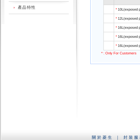
產品特性
*
10L(exposed 
*
12L(exposed 
*
16L(exposed 
*
16L(exposed 
*
16L(exposed 
* : Only For Customers
關於菱生
｜
封裝服